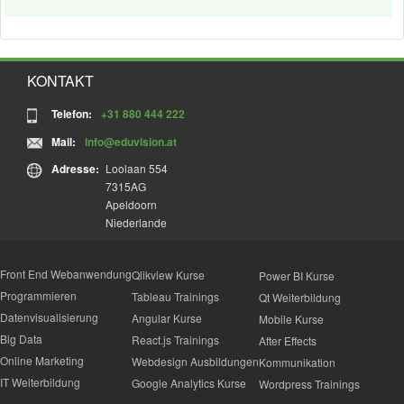
KONTAKT
Telefon:
+31 880 444 222
Mail:
info@eduvision.at
Adresse:
Loolaan 554
7315AG
Apeldoorn
Niederlande
Front End Webanwendung
Qlikview Kurse
Power BI Kurse
Programmieren
Tableau Trainings
Qt Weiterbildung
Datenvisualisierung
Angular Kurse
Mobile Kurse
Big Data
React.js Trainings
After Effects
Online Marketing
Webdesign Ausbildungen
Kommunikation
IT Weiterbildung
Google Analytics Kurse
Wordpress Trainings