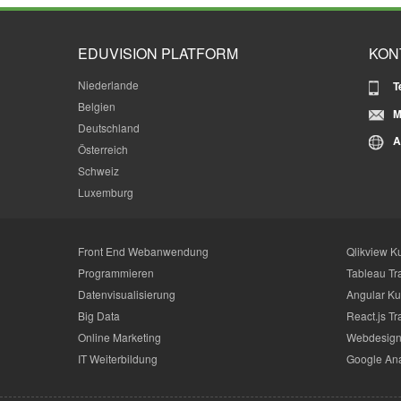
EDUVISION PLATFORM
KON
Niederlande
T
Belgien
M
Deutschland
A
Österreich
Schweiz
Luxemburg
Front End Webanwendung
Qlikview K
Programmieren
Tableau Tr
Datenvisualisierung
Angular Ku
Big Data
React.js Tr
Online Marketing
Webdesign
IT Weiterbildung
Google Ana