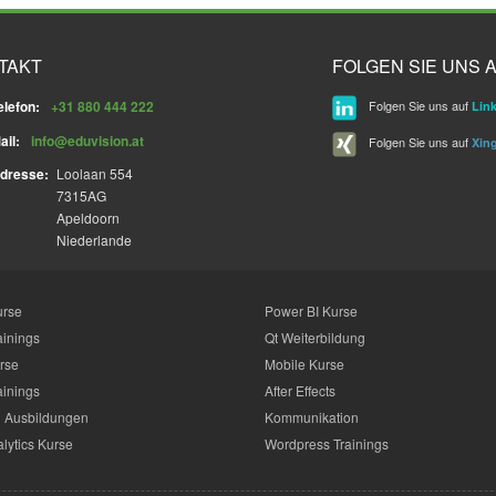
TAKT
FOLGEN SIE UNS A
elefon:
+31 880 444 222
Folgen Sie uns auf
Lin
ail:
info@eduvision.at
Folgen Sie uns auf
Xin
dresse:
Loolaan 554
7315AG
Apeldoorn
Niederlande
urse
Power BI Kurse
ainings
Qt Weiterbildung
rse
Mobile Kurse
ainings
After Effects
 Ausbildungen
Kommunikation
lytics Kurse
Wordpress Trainings