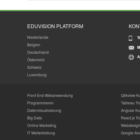
EDUVISION PLATFORM
KON
Niederlande
T
Belgien
M
Deutschland
A
Österreich
Schweiz
Luxemburg
Front End Webanwendung
Qlikview K
Programmieren
Tableau Tr
Datenvisualisierung
Angular Ku
Big Data
React.js Tr
Online Marketing
Webdesign
IT Weiterbildung
Google Ana