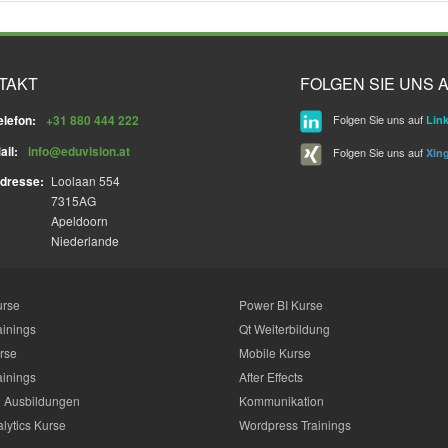
TAKT
FOLGEN SIE UNS A
elefon:
+31 880 444 222
Folgen Sie uns auf
Lin
ail:
info@eduvision.at
Folgen Sie uns auf
Xin
dresse:
Loolaan 554
7315AG
Apeldoorn
Niederlande
urse
Power BI Kurse
ainings
Qt Weiterbildung
rse
Mobile Kurse
ainings
After Effects
 Ausbildungen
Kommunikation
lytics Kurse
Wordpress Trainings