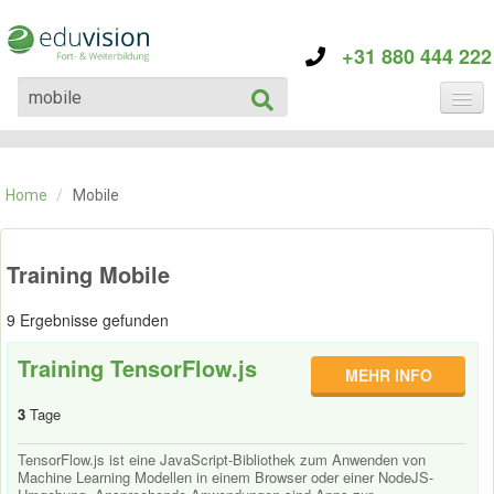
+31 880 444 222
KATEGORIE
TRAININGS
Home
/
Mobile
ÜBER EDUVISION
KONTAKT
Training Mobile
9 Ergebnisse gefunden
Training TensorFlow.js
MEHR INFO
3
Tage
TensorFlow.js ist eine JavaScript-Bibliothek zum Anwenden von
Machine Learning Modellen in einem Browser oder einer NodeJS-