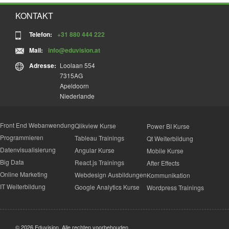
KONTAKT
Telefon:
+31 880 444 222
Mail:
info@eduvision.at
Adresse:
Loolaan 554
7315AG
Apeldoorn
Niederlande
Front End Webanwendung
Qlikview Kurse
Power BI Kurse
Programmieren
Tableau Trainings
Qt Weiterbildung
Datenvisualisierung
Angular Kurse
Mobile Kurse
Big Data
React.js Trainings
After Effects
Online Marketing
Webdesign Ausbildungen
Kommunikation
IT Weiterbildung
Google Analytics Kurse
Wordpress Trainings
© 2026 Eduvision. Alle rechten voorbehouden