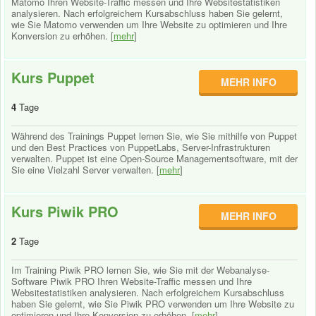
Matomo Ihren Website-Traffic messen und Ihre Websitestatistiken
analysieren. Nach erfolgreichem Kursabschluss haben Sie gelernt,
wie Sie Matomo verwenden um Ihre Website zu optimieren und Ihre
Konversion zu erhöhen. [
mehr
]
Kurs Puppet
MEHR INFO
4
Tage
Während des Trainings Puppet lernen Sie, wie Sie mithilfe von Puppet
und den Best Practices von PuppetLabs, Server-Infrastrukturen
verwalten. Puppet ist eine Open-Source Managementsoftware, mit der
Sie eine Vielzahl Server verwalten. [
mehr
]
Kurs Piwik PRO
MEHR INFO
2
Tage
Im Training Piwik PRO lernen Sie, wie Sie mit der Webanalyse-
Software Piwik PRO Ihren Website-Traffic messen und Ihre
Websitestatistiken analysieren. Nach erfolgreichem Kursabschluss
haben Sie gelernt, wie Sie Piwik PRO verwenden um Ihre Website zu
optimieren und Ihre Konversion zu erhöhen. [
mehr
]