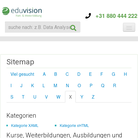
+31 880 444 222
KATEGORIE
TRAININGS
ÜBER EDUVISION
Sitemap
KONTAKT
Viel gesucht
A
B
C
D
E
F
G
H
I
J
K
L
M
N
O
P
Q
R
S
T
U
V
W
X
Y
Z
Kategorien
Kategorie XAML
Kategorie xHTML
Kurse, Weiterbildungen, Ausbildungen und