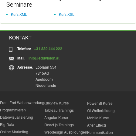
Seminare
Kurs XML
Kurs XSL
KONTAKT
Telefon:
+31 880 444 222
Mail:
info@eduvision.at
Adresse:
Loolaan 554
7315AG
Apeldoorn
Niederlande
Front End Webanwendung
Qlikview Kurse
Power BI Kurse
Programmieren
Tableau Trainings
Qt Weiterbildung
Datenvisualisierung
Angular Kurse
Mobile Kurse
Big Data
React.js Trainings
After Effects
Online Marketing
Webdesign Ausbildungen
Kommunikation