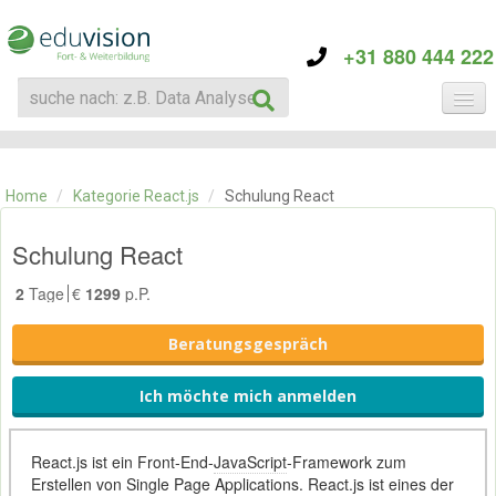
+31 880 444 222
KATEGORIE
TRAININGS
Home
/
Kategorie React.js
/
Schulung React
ÜBER EDUVISION
KONTAKT
Schulung React
2
Tage
€
1299
p.P.
Beratungsgespräch
Ich möchte mich anmelden
React.js ist ein Front-End-
JavaScript
-Framework zum
Erstellen von Single Page Applications. React.js ist eines der