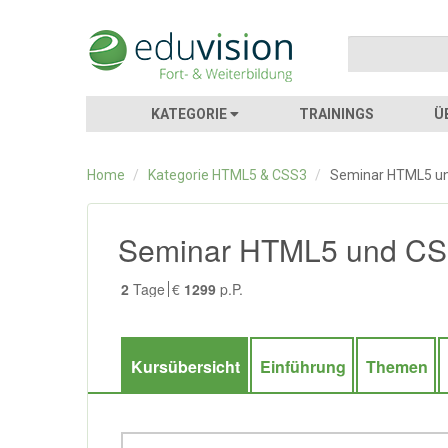
KATEGORIE
TRAININGS
Ü
Home
/
Kategorie HTML5 & CSS3
/
Seminar HTML5 u
Seminar HTML5 und C
2
Tage
€
1299
p.P.
Kursübersicht
Einführung
Themen