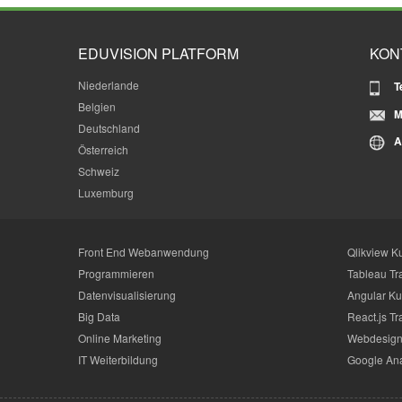
EDUVISION PLATFORM
KON
Niederlande
T
Belgien
M
Deutschland
A
Österreich
Schweiz
Luxemburg
Front End Webanwendung
Qlikview K
Programmieren
Tableau Tr
Datenvisualisierung
Angular Ku
Big Data
React.js Tr
Online Marketing
Webdesign
IT Weiterbildung
Google Ana