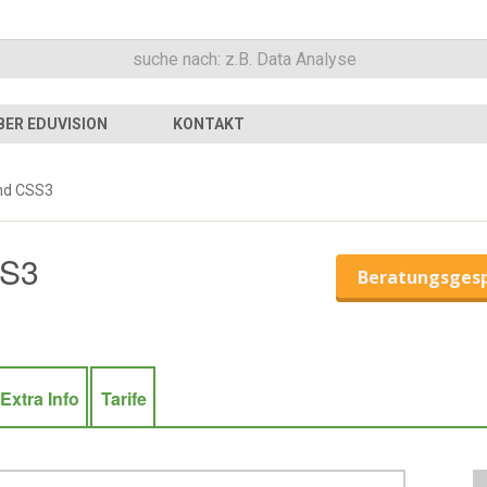
BER EDUVISION
KONTAKT
nd CSS3
SS3
Beratungsges
Extra Info
Tarife