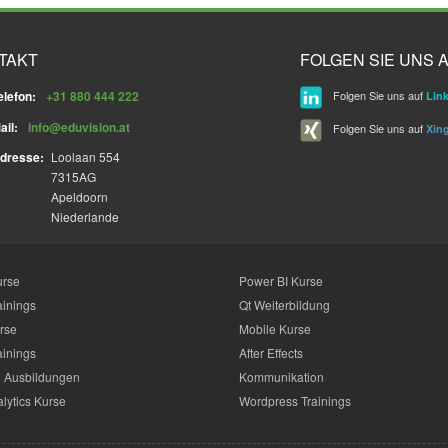
TAKT
FOLGEN SIE UNS A
elefon:
+31 880 444 222
Folgen Sie uns auf
Lin
ail:
info@eduvision.at
Folgen Sie uns auf
Xin
dresse:
Loolaan 554
7315AG
Apeldoorn
Niederlande
urse
Power BI Kurse
ainings
Qt Weiterbildung
rse
Mobile Kurse
ainings
After Effects
 Ausbildungen
Kommunikation
lytics Kurse
Wordpress Trainings