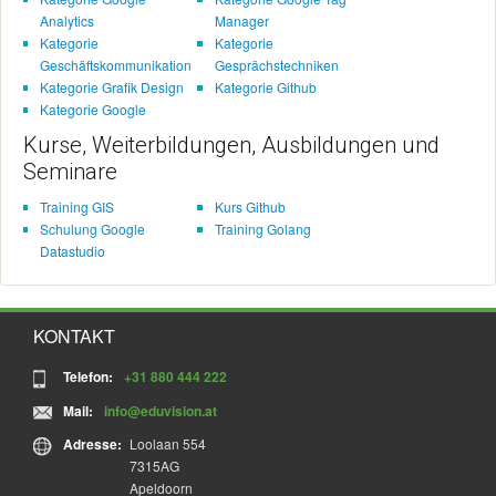
Analytics
Manager
Kategorie
Kategorie
Geschäftskommunikation
Gesprächstechniken
Kategorie Grafik Design
Kategorie Github
Kategorie Google
Kurse, Weiterbildungen, Ausbildungen und
Seminare
Training GIS
Kurs Github
Schulung Google
Training Golang
Datastudio
KONTAKT
Telefon:
+31 880 444 222
Mail:
info@eduvision.at
Adresse:
Loolaan 554
7315AG
Apeldoorn