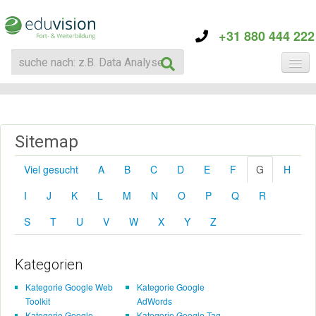
+31 880 444 222
KATEGORIE
TRAININGS
ÜBER EDUVISION
Sitemap
KONTAKT
Viel gesucht
A
B
C
D
E
F
G
H
I
J
K
L
M
N
O
P
Q
R
S
T
U
V
W
X
Y
Z
Kategorien
Kategorie Google Web
Kategorie Google
Toolkit
AdWords
Kategorie Google
Kategorie Google Tag