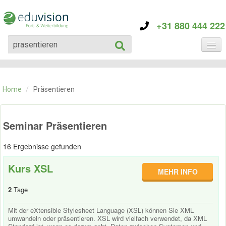
+31 880 444 222
KATEGORIE
TRAININGS
Home
/
Präsentieren
ÜBER EDUVISION
KONTAKT
Seminar Präsentieren
16 Ergebnisse gefunden
Kurs XSL
MEHR INFO
2
Tage
Mit der eXtensible Stylesheet Language (XSL) können Sie XML
umwandeln oder präsentieren. XSL wird vielfach verwendet, da XML