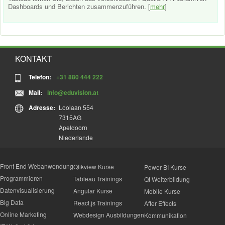
Dashboards und Berichten zusammenzuführen. [
mehr
]
KONTAKT
Telefon:
+31 880 444 222
Mail:
info@eduvision.at
Adresse:
Loolaan 554
7315AG
Apeldoorn
Niederlande
Front End Webanwendung
Qlikview Kurse
Power BI Kurse
Programmieren
Tableau Trainings
Qt Weiterbildung
Datenvisualisierung
Angular Kurse
Mobile Kurse
Big Data
React.js Trainings
After Effects
Online Marketing
Webdesign Ausbildungen
Kommunikation