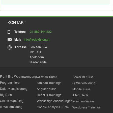
KONTAKT
Telefon:
+31 880 444 222
Mail:
info@eduvision.at
Adresse:
Loolaan 554
7315AG
Apeldoorn
Niederlande
Front End Webanwendung
Qlikview Kurse
Power BI Kurse
Programmieren
Tableau Trainings
Qt Weiterbildung
Datenvisualisierung
Angular Kurse
Mobile Kurse
Big Data
React.js Trainings
After Effects
Online Marketing
Webdesign Ausbildungen
Kommunikation
IT Weiterbildung
Google Analytics Kurse
Wordpress Trainings