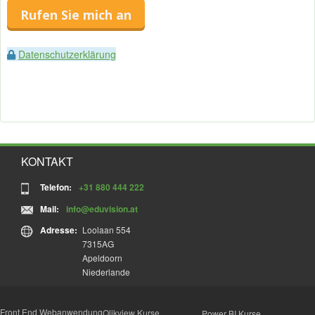
Rufen Sie mich an
Datenschutzerklärung
KONTAKT
Telefon:
+31 880 444 222
Mail:
info@eduvision.at
Adresse:
Loolaan 554
7315AG
Apeldoorn
Niederlande
Front End Webanwendung
Qlikview Kurse
Power BI Kurse