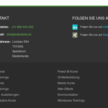
TAKT
FOLGEN SIE UNS A
elefon:
+31 880 444 222
Folgen Sie uns auf
Lin
ail:
info@eduvision.at
Folgen Sie uns auf
Xin
dresse:
Loolaan 554
7315AG
Apeldoorn
Niederlande
urse
Power BI Kurse
ainings
Qt Weiterbildung
rse
Mobile Kurse
ainings
After Effects
 Ausbildungen
Kommunikation
lytics Kurse
Wordpress Trainings