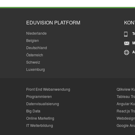
EDUVISION PLATFORM
KON
Niederlande
T
Belgien
M
Deutschland
A
Österreich
Schweiz
Luxemburg
Front End Webanwendung
Qlikview K
Programmieren
Tableau Tr
Datenvisualisierung
Angular Ku
Big Data
React.js Tr
Online Marketing
Webdesign
IT Weiterbildung
Google Ana