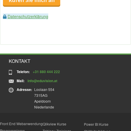
Rufen Sie mich an
Datenschutzerklärung
KONTAKT
Telefon:
+31 880 444 222
Mail:
info@eduvision.at
Adresse:
Loolaan 554
7315AG
Apeldoorn
Niederlande
Front End Webanwendung
Qlikview Kurse
Power BI Kurse
Programmieren
Tableau Trainings