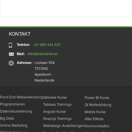
KONTAKT
Telefon:
+31 880 444 222
Mail:
info@eduvision.at
Adresse:
Loolaan 554
7315AG
Apeldoorn
Niederlande
Front End Webanwendung
Qlikview Kurse
Power BI Kurse
Programmieren
Tableau Trainings
Qt Weiterbildung
Datenvisualisierung
Angular Kurse
Mobile Kurse
Big Data
React.js Trainings
After Effects
Online Marketing
Webdesign Ausbildungen
Kommunikation