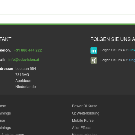
TAKT
FOLGEN SIE UNS A
elefon:
+31 880 444 222
Folgen Sie uns auf
Lin
ail:
info@eduvision.at
Folgen Sie uns auf
Xin
dresse:
Loolaan 554
7315AG
Apeldoorn
Niederlande
urse
Power BI Kurse
ainings
Qt Weiterbildung
rse
Mobile Kurse
ainings
After Effects
 Ausbildungen
Kommunikation