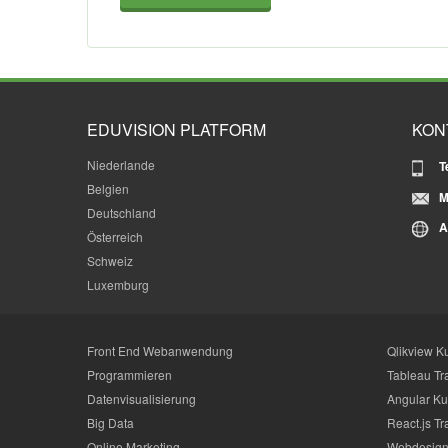
EDUVISION PLATFORM
KON
Niederlande
T
Belgien
M
Deutschland
A
Österreich
Schweiz
Luxemburg
Front End Webanwendung
Qlikview K
Programmieren
Tableau Tr
Datenvisualisierung
Angular Ku
Big Data
React.js Tr
Online Marketing
Webdesign