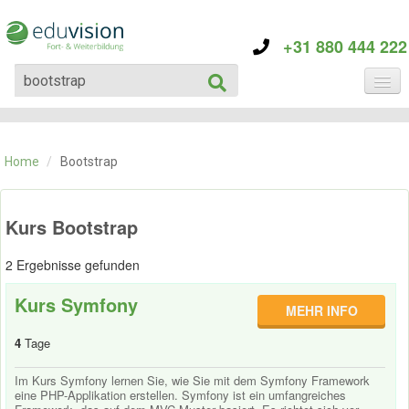
+31 880 444 222
KATEGORIE
TRAININGS
Home
/
Bootstrap
ÜBER EDUVISION
KONTAKT
Kurs Bootstrap
2 Ergebnisse gefunden
Kurs Symfony
MEHR INFO
4
Tage
Im Kurs Symfony lernen Sie, wie Sie mit dem Symfony Framework
eine PHP-Applikation erstellen. Symfony ist ein umfangreiches