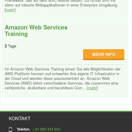
Framework, das auf dem MVC Muster basiert. Es richtet sich vor
allem auf robuste Webapplikationen in einer Enterprise Umgebung.
[
mehr
]
Amazon Web Services
Training
2
Tage
MEHR INFO
Im Amazon Web Services Training lernen Sie alle Möglichkeiten der
AWS Plattform kennen und entwerfen Ihre eigene IT Infrastruktur in
der Cloud und wenden diese praxisorientiert an. Amazon Web
Services (AWS) liefert verschiedene Services, die zusammen eine
verlässliche, skalierbare und bezahlbare Com... [
mehr
]
KONTAKT
Telefon:
+31 880 444 222