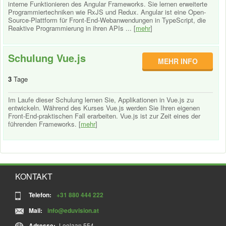
interne Funktionieren des Angular Frameworks. Sie lernen erweiterte
Programmiertechniken wie RxJS und Redux. Angular ist eine Open-
Source-Plattform für Front-End-Webanwendungen in TypeScript, die
Reaktive Programmierung in ihren APIs ... [
mehr
]
Schulung Vue.js
MEHR INFO
3
Tage
Im Laufe dieser Schulung lernen Sie, Applikationen in Vue.js zu
entwickeln. Während des Kurses Vue.js werden Sie Ihren eigenen
Front-End-praktischen Fall erarbeiten. Vue.js ist zur Zeit eines der
führenden Frameworks. [
mehr
]
KONTAKT
Telefon:
+31 880 444 222
Mail:
info@eduvision.at
Adresse:
Loolaan 554