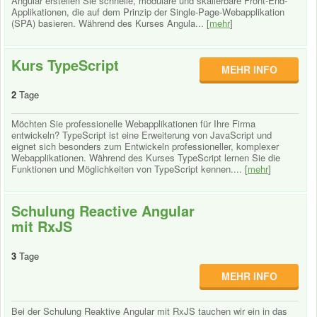
Angular erstellen Sie schnelle, modulare und skalierbare Front-End-
Applikationen, die auf dem Prinzip der Single-Page-Webapplikation
(SPA) basieren. Während des Kurses Angula... [
mehr
]
Kurs TypeScript
MEHR INFO
2
Tage
Möchten Sie professionelle Webapplikationen für Ihre Firma
entwickeln? TypeScript ist eine Erweiterung von JavaScript und
eignet sich besonders zum Entwickeln professioneller, komplexer
Webapplikationen. Während des Kurses TypeScript lernen Sie die
Funktionen und Möglichkeiten von TypeScript kennen.... [
mehr
]
Schulung Reactive Angular
mit RxJS
3
Tage
MEHR INFO
Bei der Schulung Reaktive Angular mit RxJS tauchen wir ein in das