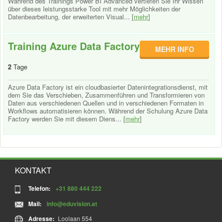
Während des Trainings Power BI Advanced vertiefen Sie Ihr Wissen
über dieses leistungsstarke Tool mit mehr Möglichkeiten der
Datenbearbeitung, der erweiterten Visual... [
mehr
]
Training Azure Data Factory
MEHR INFO
2
Tage
Azure Data Factory ist ein cloudbasierter Datenintegrationsdienst, mit
dem Sie das Verschieben, Zusammenführen und Transformieren von
Daten aus verschiedenen Quellen und in verschiedenen Formaten in
Workflows automatisieren können. Während der Schulung Azure Data
Factory werden Sie mit diesem Diens... [
mehr
]
KONTAKT
Telefon:
+31 880 444 222
Mail:
info@eduvision.at
Adresse:
Loolaan 554