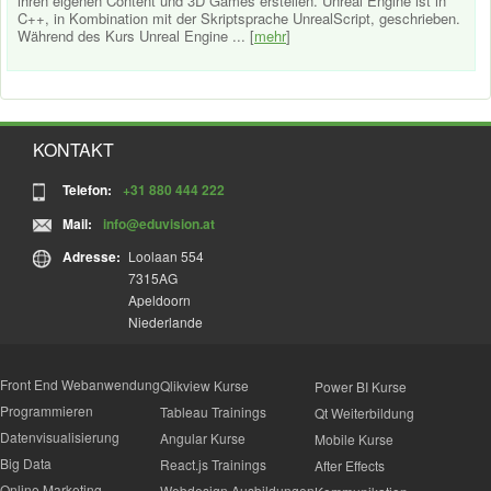
ihren eigenen Content und 3D Games erstellen. Unreal Engine ist in
C++, in Kombination mit der Skriptsprache UnrealScript, geschrieben.
Während des Kurs Unreal Engine ... [
mehr
]
KONTAKT
Telefon:
+31 880 444 222
Mail:
info@eduvision.at
Adresse:
Loolaan 554
7315AG
Apeldoorn
Niederlande
Front End Webanwendung
Qlikview Kurse
Power BI Kurse
Programmieren
Tableau Trainings
Qt Weiterbildung
Datenvisualisierung
Angular Kurse
Mobile Kurse
Big Data
React.js Trainings
After Effects
Online Marketing
Webdesign Ausbildungen