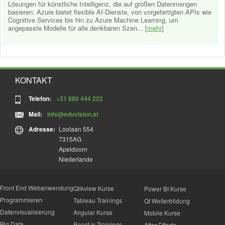
Lösungen für künstliche Intelligenz, die auf großen Datenmengen
basieren. Azure bietet flexible AI-Dienste, von vorgefertigten APIs wie
Cognitive Services bis hin zu Azure Machine Learning, um
angepasste Modelle für alle denkbaren Szen... [
mehr
]
KONTAKT
Telefon:
+31 880 444 222
Mail:
info@eduvision.at
Adresse:
Loolaan 554
7315AG
Apeldoorn
Niederlande
Front End Webanwendung
Qlikview Kurse
Power BI Kurse
Programmieren
Tableau Trainings
Qt Weiterbildung
Datenvisualisierung
Angular Kurse
Mobile Kurse
Big Data
React.js Trainings
After Effects