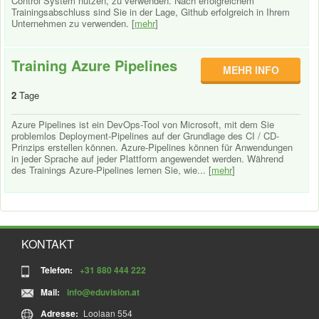
Control System nutzen, zu verwenden. Nach erfolgreichem
Trainingsabschluss sind Sie in der Lage, Github erfolgreich in Ihrem
Unternehmen zu verwenden. [
mehr
]
Training Azure Pipelines
MEHR INFO
2
Tage
Azure Pipelines ist ein DevOps-Tool von Microsoft, mit dem Sie
problemlos Deployment-Pipelines auf der Grundlage des CI / CD-
Prinzips erstellen können. Azure-Pipelines können für Anwendungen
in jeder Sprache auf jeder Plattform angewendet werden. Während
des Trainings Azure-Pipelines lernen Sie, wie... [
mehr
]
KONTAKT
Telefon:
+31 880 444 222
Mail:
info@eduvision.at
Adresse:
Loolaan 554