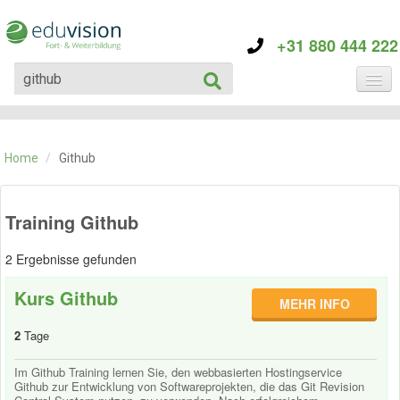
+31 880 444 222
KATEGORIE
TRAININGS
Home
/
Github
ÜBER EDUVISION
KONTAKT
Training Github
2 Ergebnisse gefunden
Kurs Github
MEHR INFO
2
Tage
Im Github Training lernen Sie, den webbasierten Hostingservice
Github zur Entwicklung von Softwareprojekten, die das Git Revision