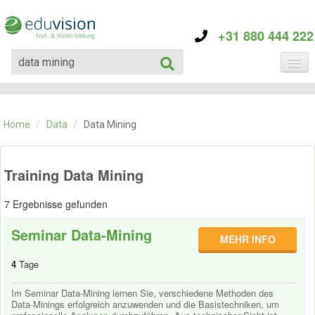
+31 880 444 222
KATEGORIE
TRAININGS
Home
/
Data
/
Data Mining
ÜBER EDUVISION
KONTAKT
Training Data Mining
7 Ergebnisse gefunden
Seminar Data-Mining
MEHR INFO
4
Tage
Im Seminar Data-Mining lernen Sie, verschiedene Methoden des
Data-Minings erfolgreich anzuwenden und die Basistechniken, um