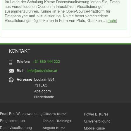
Im Laufe der Schulung Knime Datenvisualisierung lernen Sie, Daten
aus verschiedenen Quellen in interaktiven Visualisierungen
zusammenzuführen. Knime ist eine Open-Source-Plattform für
Datenanalyse und -visualisierung. Knime bietet verschiedene
Visualisierungsmöglichkeiten in Form von Plots, Grafiken... [
mehr
]
KONTAKT
Telefon:
+31 880 444 222
Mail:
info@eduvision.at
Adresse:
Loolaan 554
7315AG
Apeldoorn
Niederlande
Front End Webanwendung
Qlikview Kurse
Power BI Kurse
Programmieren
Tableau Trainings
Qt Weiterbildung
Datenvisualisierung
Angular Kurse
Mobile Kurse